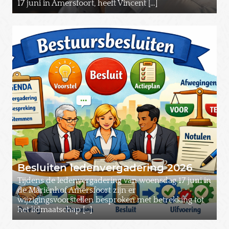
17 juni in Amersfoort, heeft Vincent […]
Besluiten ledenvergadering 2026
Tijdens de ledenvergadering van woensdag 17 juni in
de Mariënhof Amersfoort zijn er
wijzigingsvoorstellen besproken met betrekking tot
het lidmaatschap […]