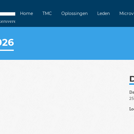
Home
TMC
Oplossingen
Leden
Microv
kersvereniging
026
D
D
25
Lo