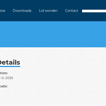
isie
Downloads
Lid worden
Contact
etails
atum:
-11-2026
catie: