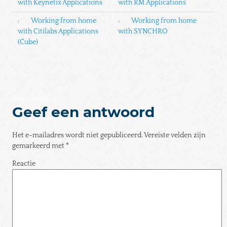
with Keynetix Applications
with RM Applications
·
Working from home
·
Working from home
with Citilabs Applications
with SYNCHRO
(Cube)
[ssba-buttons]
Geef een antwoord
Het e-mailadres wordt niet gepubliceerd.
Vereiste velden zijn
gemarkeerd met
*
Reactie
*