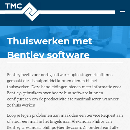
Skip
to
content
Thuiswerken met
Bentley software
Bentley heeft voor dertig software-oplossingen richtlijnen
gemaakt die als hulpmiddel kunnen dienen bij het
thuiswerken. Deze handleidingen bieden meer informatie voor
Bentley-gebruikers over hoe ze hun software kunnen
configureren om de productiviteit te maximaliseren wanneer
ze thuis werken.
Loop je tegen problemen aan maak dan een Service Request aan
of stuur een mail in het Engels naar Alexandria Philips van
Bentley: alexandria.phillips@bentley.com. Zij ondersteunt alle