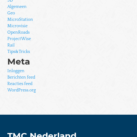
3D
Algemeen
Geo
MicroStation
Microvisie
OpenRoads
ProjectWise
Rail
Tips&Tricks
Meta
Inloggen
Berichten feed
Reacties feed
WordPress.org
1
TMC Nederland