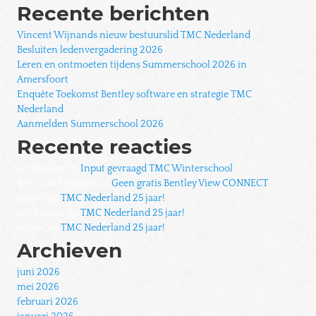
naar:
Recente berichten
Vincent Wijnands nieuw bestuurslid TMC Nederland
Besluiten ledenvergadering 2026
Leren en ontmoeten tijdens Summerschool 2026 in
Amersfoort
Enquête Toekomst Bentley software en strategie TMC
Nederland
Aanmelden Summerschool 2026
Recente reacties
Ivo Blaauw
op
Input gevraagd TMC Winterschool
Kees van Prooijen
op
Geen gratis Bentley View CONNECT
ernest
op
TMC Nederland 25 jaar!
Ivo Blaauw
op
TMC Nederland 25 jaar!
ernest
op
TMC Nederland 25 jaar!
Archieven
juni 2026
mei 2026
februari 2026