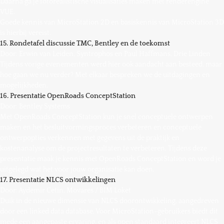
Daarna ga je fotorealistische visualisaties maken met renderengine
VUE.
Goede kennis van MicroStation 2D en basiskennis van MicroStation 3D
is hierbij vereist.
15. Rondetafel discussie TMC, Bentley en de toekomst
Door: Erwin van Leiden, Syntrophos en Paul Haffmans, Drie Linden
Tijdens vorige evenementen werd hier ook aandacht aan besteed, maar
hoe gaan we nu verder? Met elkaar bespreken we de uitdagingen en
mogelijkheden.
16. Presentatie OpenRoads ConceptStation
Door: Bentley Systems
Met OpenRoads ConceptStation kun je snel conceptuele ontwerpen
maken en het besluitvormingsproces verbeteren en conceptuele
ontwerpopties verkennen met gegevens uit de praktijk en
kostenanalyse om de projectresultaten te verbeteren. Tijdens deze
presentatie maak je kennis met OpenRoads ConceptStation en word je
uitgelegd wat het voor jouw organisatie kan doen.
17. Presentatie NLCS ontwikkelingen
Door: Aydemir Cetin, Movares / BIM Loket
Duik in de nieuwe dimensie van NLCS doorontwikkeling, aangedreven
door een linked data database. Voor MicroStation-gebruikers biedt dit
mede een aangepaste ervaring, en als open standaard integreert NLCS