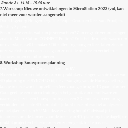
Ronde 2 > 14.15 – 15.45 uur
7. Workshop Nieuwe ontwikkelingen in MicroStation 2023 (vol, kan
niet meer voor worden aangemeld)
Door: Ingeborg Hoogenberg, The People Group en Kees van Prooijen,
Bentley Systems
Een nieuwe versie, wat kun je verwachten? Zijn er grote veranderingen
zoals in MicroStation CONNECT Edition? En is het de moeite waard om
de overstap (snel) te maken? Dit zullen Ingeborg en Kees laten zien in
deze workshop en daarnaast gaan ze ook de nieuwe en verbeterde
features tonen en uitproberen.
8. Workshop Bouwproces planning
Door: Guus Zwaans, Cadvisual Benelux BV
Na een korte presentatie waarin de praktijkervaringen van de inzet van
4D planning met SYNCHRO bij de vervanging van de Haringvlietbrug,
kun je in deze workshop zelf een (eenvoudige) brug in 4D gaan plannen!
Guus geeft je een micro training in het gebruik van de software en
daarna ga je zelf een bouwplanning en een 3D-model van een brug
verbinden tot echte 4D-simulatie. Je kunt deze interactief analyseren
en bekijken, zelfs in VR! Met deze ervaring hoopt Cadvisual je te
inspireren om de kansen voor de inzet van 4D-planning in je dagelijkse
praktijkprojecten te herkennen en zo mogelijk toe te passen.