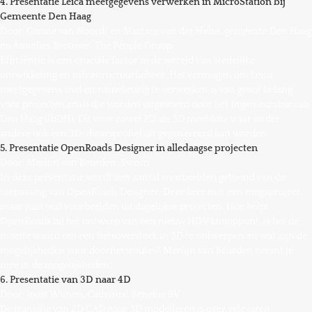
4. Presentatie Leica meetgegevens verwerken in MicroStation bij
Gemeente Den Haag
Door: Corine van Noordt en Martine van der Helm, gemeente Den Haag
en Annelies Brouwer, The People Group
Efficiëntie is een cruciale factor in de wereld van stedelijke
ontwikkeling en infrastructuurbeheer. Het vermogen om Leica
meetgegevens snel en nauwkeurig te verwerken is van groot belang
voor projecten zoals die worden uitgevoerd door het Ingenieursbureau
Den Haag (IbDH). Dit voor zowel 2D als 3D meetdata waar onder
andere ook een 3D-dwarsprofiel uit gegenereerd kan worden.
5. Presentatie OpenRoads Designer in alledaagse projecten
Door: Merlijn van Beurden, Sweco
In deze presentatie wordt een aantal voorbeelden getoond van de
toepassing van OpenRoads Designer. Deze keer niet een megaproject,
maar juist wat voorbeelden uit dagelijkse projecten. Hoe helpt
OpenRoads bij het ontwerp van een nieuw HOV knooppunt, is het de
moeite waard om een fietsoversteek in 3D te ontwerpen en wat zijn de
mogelijkheden voor doorfietsroutes? Merlijn van Beurden neemt je
mee in de mogelijkheden.
6. Presentatie van 3D naar 4D
Door: Joost Wijnen, Cadvisual Benelux BV
De transitie van 2D CAD naar 3D modelleren is over vele jaren