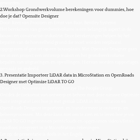
geworden.
2.Workshop Grondwerkvolume berekeningen voor dummies, hoe
doe je dat? Opensite Designer
Door: Kees van Prooijen en Ernst van Baar, Bentley Systems
Het berekenen van grondwerkvolume is een belangrijk aspect in de
bouw- en constructie-industrie. Deze berekeningen helpen bij het
bepalen van de hoeveelheid grond die moet worden verplaatst,
opgegraven of gestort op een bouwplaats. Met Opensite Designer gaan
we in een project een ontwerp maken en het grondwerkvolume
bepalen van uitgravingen en opvullingen. Hiervan worden rapportages
gemaakt en gedeeld.
3. Presentatie Importeer LiDAR data in MicroStation en OpenRoads
Designer met Optimize LiDAR TO GO
Door: Derk Nouwens en Dereje Fantaye The People Group
Ontdek de toekomst van ontwerp en beheer met deze nieuwe Optimize
Suite integratie! Leer hoe je met gemak LiDAR in MicroStation en
OpenRoads Designer importeert, en transformeer je ontwerp- en
beheerprocessen. Mis deze kans niet om te zien en te leren hoe je via
LiDAR TO GO ingewonnen pointclouds en opgenomen video’s/foto’s
naadloos integreert in je MicroStation-tekeningen.
Let op: de presentatie is deels in het Engels.