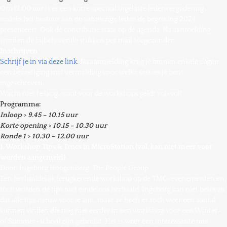
Om 12.00 uur is er een korte speciaal ingelaste ledenvergadering
waarin het bestuur aan de aanwezige leden de begroting 2024
presenteert. Ook de contributie staat op de agenda. Na aanmelding
worden de bijbehorende stukken per mail toegezonden.
Inschrijven
Schrijf je in via deze link.
Na aanmelding krijg je binnen enkele dagen
een bevestiging met vermelding voor welke sessies je bent
ingeschreven.
Wacht niet te lang, want voor de workshops geldt vol=vol!
Programma:
Inloop > 9.45 – 10.15 uur
Korte opening > 10.15 – 10.30 uur
Ronde 1 > 10.30 – 12.00 uur
1. Workshop Tips & Trucs in MicroStation (vol, kan niet meer voor
worden aangemeld)
Door: Ingeborg Hoogenberg, The People Group
Een herhaaldelijk terugkerende workshop op de TMC-evenementen en
toch worden de tips niet eindeloos herhaald. Ingeborg kan niet beloven
dat alle tips nieuw voor je zijn, maar ze heeft er toch weer een aantal
kunnen vinden die nog niet eerder in een workshop voor een Winter-
of Summer-school zijn gebruikt. Het is weer een interessante mix