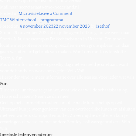
weten. We zijn benieuwd naar jouw verhaal.
Mail naar secretariaat@tmc-nederland.nl
on
Posted in
Microvisie
Leave a Comment
Nieuwe
TMC Winterschool – programma
MicroVisie
Posted on
4 november 2023
22 november 2023
by
izethof
Magazine
Stond 29 november 2023 al in jullie agenda? Dan gaan we weer naar
Sports & Businesscampus De Vechtsebanen in Utrecht. Een mooie
locatie met professionele congreszalen en een grote ijsbaan. En daar
gaan we uiteraard gebruik van maken. Want ons motto is tenslotte
‘learn & fun’!
Mis deze informatieve en gezellig dag niet en meld je snel aan, want
voor de hands-on workshops geldt: Vol = Vol!
Hieronder vind je meer informatie over alle sessies. Voor ieder wat wils.
Fun
Tijdens de lunchpauze gaan we, voor wie dat wil, de schaatsbaan op.
Heb je schaatsen? Neem ze dan mee!
Geef op het aanmeldformulier aan of je na de lunch het ijs op wilt.
Uiteraard kun je weer genieten van een overheerlijke lunch en afsluiten
met een winters stamppottenbuffet. Zo vermijd je de files en kun je
ervaringen uitwisselen met andere Bentley-softwaregebruikers. Win
win.
Ingelaste ledenvergadering