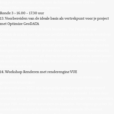
krijg je als toehoorder uitleg over de licentie termen i5/i7 en
ProjectWise licenties in het algemeen.
Ronde 3 > 16.00 – 17.30 uur
13. Voorbereiden van de ideale basis als vertrekpunt voor je project
met Optimize GeoDATA
Door: Annelies Brouwer en Derk Nouwens, The People Group
Ontdek de kracht van Optimize GeoDATA in onze boeiende workshop!
Ervaar hoe je met deze innovatieve tool jouw project een vliegende
start kunt geven door het effectief prepareren van de ondergrond en
basisgegevens. We nemen je mee door een praktijkvoorbeeld waarbij
we gegevens importeren uit diverse bronnen en services, zowel boven-
als ondergronds en 2D/3D. Mis het niet en schrijf je nu in voor deze
leerzame workshop!
14. Workshop Renderen met renderengine VUE
Door: Mark Stals, gemeente Eindhoven en Louis van Amerongen,
gemeente Amsterdam
In MicroStation 2023 zijn belangrijke verbeteringen doorgevoerd
waardoor fotorealistisch renderen mogelijk is gemaakt. Tijdens deze
workshop wordt gewerkt met Physically Based Render (PBR) materialen.
Je gaat PBR-materialen aanmaken en koppelen. Vervolgens ga je het 3D
model aankleden met de door Bentley meegeleverde 3D content.