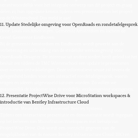
verantwoordelijk voor het integrale ontwerp van dit project en graag
delen zij hun opgedane kennis tijdens een presentatie van het project
op de Winterschool. Dus meld je aan!
11. Update Stedelijke omgeving voor OpenRoads en rondetafelgesprek
Door: Louis van Amerongen, Gemeente Amsterdam en Jochem de
Greef, Gemeente Eindhoven
Bij de gemeente Amsterdam en Eindhoven wordt gewerkt aan de
verbetering en uitbreiding van de stedelijke werkomgeving voor
OpenRoads Designer. De interesse uit andere steden heeft geleid tot het
besluit om tijdens de TMC Winterschool een update te presenteren
over nieuwe ontwikkelingen. Deze informatieve sessie zal tevens de
gelegenheid bieden voor een interactief rondetafelgesprek, waarin
vragen en ideeën uitgewisseld kunnen worden. Zo willen we
gezamenlijk de toekomst van de stedelijke werkomgeving vormgeven.
12. Presentatie ProjectWise Drive voor MicroStation workspaces &
introductie van Bentley Infrastructure Cloud
Erwin van Meurs en Hans Koorneef, Bentley Systems
Tijdens een interactieve presentatie en demonstratie wordt ingegaan
op het beheren van MicroStation Workspaces met behulp van
ProjectWise Drive. Ook wordt een overzicht gegeven van de
mogelijkheden van de nieuwe Bentley Infrastructure Cloud (BIC) en