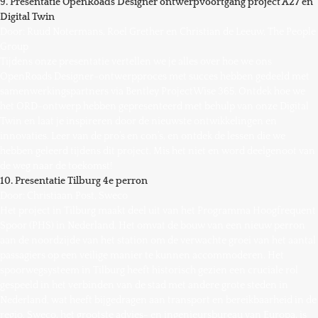
9. Presentatie OpenRoads Designer ontwerpvoortgang project A27 en
Digital Twin
Door: Ruud Notermans, Roel Grether en Christian de Leeuw, The People
Group
Tijdens onze presentatie vertellen we je alles over hoe we ons
OpenRoads Designer-ontwerpproces met succes hebben gedeeld met
samenwerkingspartners via Bentley ProjectWise 365. Ontdek hoe we
het ORD-ontwerp hebben gepresenteerd met behulp van onze Digital
Twin en laat je inspireren door de nieuwste ontwikkelingen en
innovaties. Leer van de pro’s en con’s, en ontdek de lessen die we
hebben geleerd tijdens dit project. Mis het niet en word deelgenoot van
de weg naar de toekomst!
10. Presentatie Tilburg 4e perron
Door: Christiaan Post, Sweco
Het project in Tilburg maakt deel uit van het Programma Hoogfrequent
Spoor (PHS) in Nederland. Het omvat de bouw van een nieuw perron
aan de noordzijde van het station om de verwachte groei van het aantal
passagiers op een veilige manier te kunnen accommoderen. Het
spoorwegsysteem in Tilburg heeft historisch gezien een cruciale rol
gespeeld in het verbinden van de stad met andere grote steden in
Nederland, wat heeft bijgedragen aan transport en bereikbaarheid in de
regio. Sweco, het grootste advies- en ingenieursbureau van Europa, is