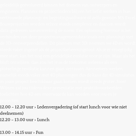
geleidelijk geëvolueerd binnen het domein van ontwerpers en
engineers. Planners en projectleiders blijven het liefst werken in hun
vertrouwde planning- en begrotingssoftware of zelfs gewoon MS Excel.
Bouwprojecten worden echter steeds complexer en daarom wordt
data-gedreven samenwerking de norm. Een oplossing hiervoor is het
verbinden van deze projectmanagementdata (zoals een planning) met
de 3D-ontwerpmodellen. Dit plannen met 3D, noemen we 4D en wordt
steeds vaker ingezet als dé projectbeheersingstool. Als je er vroegtijdig
mee start, kan het nog een geleidelijke evolutie voor je zijn. Maar als het
blijft ontwijken, dan zou het je in de toekomst weleens als een
plotselinge revolutie kunnen gaan verrassen. Aannemers werken
namelijk steeds vaker met 4D planningen dus de kans dat 4D simulaties
in jouw project beschikbaar gaan komen wordt steeds groter. Joost
Wijnen zal jou tijdens deze presentatie met praktijkvoorbeelden
toelichten hoe 4D een meerwaarde kan worden voor jou en je
projecten.
12.00 – 12.20 uur > Ledenvergadering (of start lunch voor wie niet
deelnemen)
12.20 – 13.00 uur > Lunch
13.00 – 14.15 uur > Fun