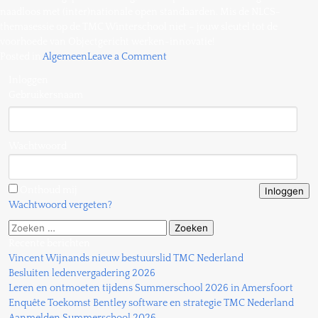
naadloos met (inter)nationale open standaarden. Mis de NLCS-
themasessie op de TMC Winterschool niet – jouw sleutel tot de
voorhoede van Objectgericht werken-innovatie!
on
Posted in
Algemeen
Leave a Comment
TMC
Inloggen
Winterschool
Gebruikersnaam
–
programma
Wachtwoord
Onthoud mij
Wachtwoord vergeten?
Zoeken
naar:
Recente berichten
Vincent Wijnands nieuw bestuurslid TMC Nederland
Besluiten ledenvergadering 2026
Leren en ontmoeten tijdens Summerschool 2026 in Amersfoort
Enquête Toekomst Bentley software en strategie TMC Nederland