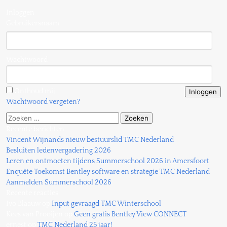
Sweco
Inloggen
wint
Gebruikersnaam
Bentley
YII
Award
Wachtwoord
Onthoud mij
Wachtwoord vergeten?
Zoeken
naar:
Recente berichten
Vincent Wijnands nieuw bestuurslid TMC Nederland
Besluiten ledenvergadering 2026
Leren en ontmoeten tijdens Summerschool 2026 in Amersfoort
Enquête Toekomst Bentley software en strategie TMC Nederland
Aanmelden Summerschool 2026
Recente reacties
Ivo Blaauw
op
Input gevraagd TMC Winterschool
Kees van Prooijen
op
Geen gratis Bentley View CONNECT
ernest
op
TMC Nederland 25 jaar!