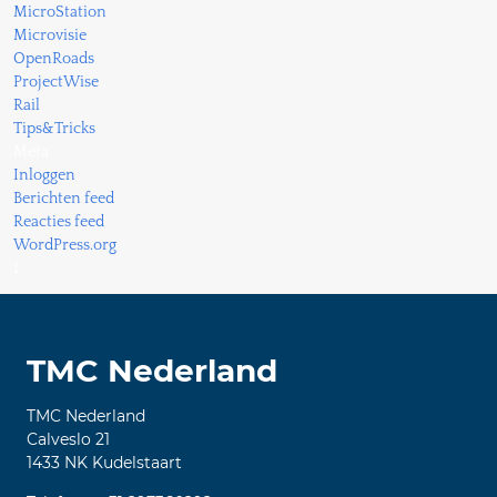
MicroStation
Microvisie
OpenRoads
ProjectWise
Rail
Tips&Tricks
Meta
Inloggen
Berichten feed
Reacties feed
WordPress.org
1
TMC Nederland
TMC Nederland
Calveslo 21
1433 NK Kudelstaart