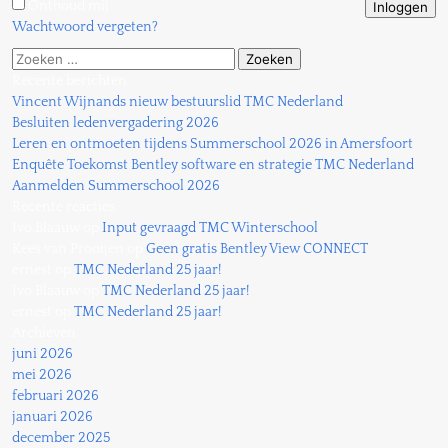
Onthoud mij
Wachtwoord vergeten?
Zoeken
naar:
Recente berichten
Vincent Wijnands nieuw bestuurslid TMC Nederland
Besluiten ledenvergadering 2026
Leren en ontmoeten tijdens Summerschool 2026 in Amersfoort
Enquête Toekomst Bentley software en strategie TMC Nederland
Aanmelden Summerschool 2026
Recente reacties
Ivo Blaauw
op
Input gevraagd TMC Winterschool
Kees van Prooijen
op
Geen gratis Bentley View CONNECT
ernest
op
TMC Nederland 25 jaar!
Ivo Blaauw
op
TMC Nederland 25 jaar!
ernest
op
TMC Nederland 25 jaar!
Archieven
juni 2026
mei 2026
februari 2026
januari 2026
december 2025