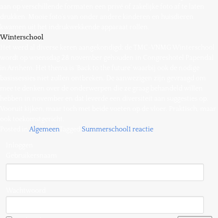
aan op verschillende formaten een privé of zakelijke foto af te laten
drukken. Mooie foto’s van onder andere kinderen en huisdieren
kwamen uit het indrukwekkende apparaat rollen.
Winterschool
Het werd al diverse keren aangekondigd; de TMC-VNMG Winterschool
wordt op woensdag 28 november gehouden in Congreshotel Papendal
in Arnhem. Het thema is ‘Back to the future’ waarbij ook de nodige
basissessies niet zullen ontbreken. De aanwezigen zijn gevraagd om
mee te denken over de onderwerpen die ze graag behandeld willen
hebben in november en dat leverde een diversiteit aan suggesties op.
Vooruit kijken, maar toch met beide voeten op de vloer. Praktisch, maar
ook toekomstgericht.
op
Posted in
Algemeen
Tagged
Summerschool
1 reactie
Drukbezochte
Inloggen
Summerschool
Gebruikersnaam
2018
Wachtwoord