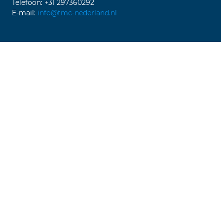
Telefoon: +31 297360292
E-mail:
info@tmc-nederland.nl