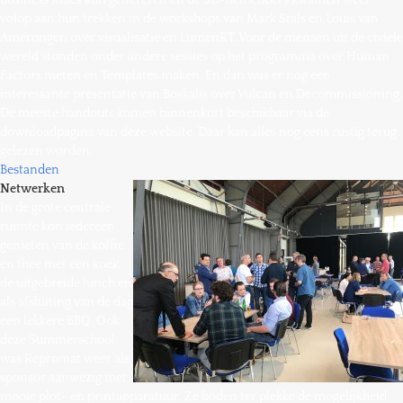
Business Rules kon genereren en de 3D-liefhebbers kwamen weer
volop aan hun trekken in de workshops van Mark Stals en Louis van
Amerongen over visualisatie en LumenRT. Voor de mensen uit de civiele
wereld stonden onder andere sessies op het programma over Human
Factors meten en Templates maken. En dan was er nog een
interessante presentatie van Boskalis over Vulcan en Decommissioning.
De meeste handouts komen binnenkort beschikbaar via de
downloadpagina van deze website. Daar kan alles nog eens rustig terug
gelezen worden.
Bestanden
Netwerken
In de grote centrale
ruimte kon iedereen
genieten van de koffie
en thee met een koek,
de uitgebreide lunch en
als afsluiting van de dag
een lekkere BBQ. Ook
deze Summerschool
was Repromat weer als
sponsor aanwezig met
mooie plot- en printapparatuur. Ze boden ter plekke de mogelijkheid