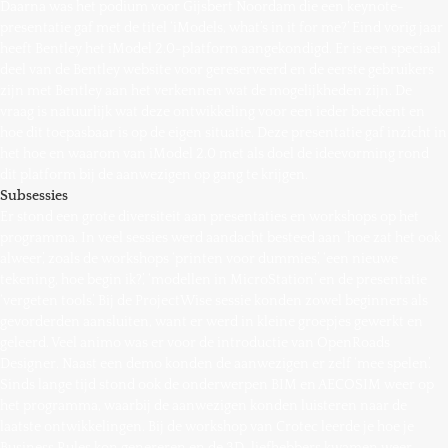
Daarna was het podium voor Gijsbert Noordam die een keynote-
presentatie gaf met de titel ‘iModels, what’s in it for me?’ Eind vorig jaar
heeft Bentley het iModel 2.0-platform aangekondigd. Er is een speciaal
deel van de Bentley website voor gereserveerd en de eerste gebruikers
zijn met Bentley aan het verkennen wat de mogelijkheden zijn. De
vraag is natuurlijk wat deze ontwikkeling voor een ieder betekent en
hoe dit toepasbaar is op de eigen situatie. Deze presentatie gaf inzicht in
het hoe en waarom van iModel 2.0 met als doel de ideevorming rond
dit platform bij de aanwezigen op gang te krijgen.
Subsessies
Er stond een grote diversiteit aan presentaties en workshops op het
programma. In veel sessies werd aandacht besteed aan ‘hoe zat het ook
alweer’, zoals de workshops ‘printen voor dummies’, ‘een nieuwe
tekening, hoe begin ik?’, ‘modellen in MicroStation’ en de presentatie
‘vergeten tools’. Bij de ProjectWise sessie konden zowel beginners als
gevorderden aansluiten, want er werd in kleine groepjes gewerkt en
geleerd. Veel animo was er voor de introductie van OpenRoads
Designer. Naast een demo konden de aanwezigen er zelf ‘mee spelen’.
Sinds lange tijd stond ook de onderwerpen BIM en AECOSIM weer op
het programma, waarbij de aanwezigen konden luisteren naar de
laatste ontwikkelingen. Bij de workshop van Crotec leerde je hoe je