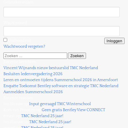
Gebruikersnaam
Wachtwoord
Onthoud mij
Wachtwoord vergeten?
Zoeken
naar:
Recente berichten
Vincent Wijnands nieuw bestuurslid TMC Nederland
Besluiten ledenvergadering 2026
Leren en ontmoeten tijdens Summerschool 2026 in Amersfoort
Enquête Toekomst Bentley software en strategie TMC Nederland
Aanmelden Summerschool 2026
Recente reacties
Ivo Blaauw
op
Input gevraagd TMC Winterschool
Kees van Prooijen
op
Geen gratis Bentley View CONNECT
ernest
op
TMC Nederland 25 jaar!
Ivo Blaauw
op
TMC Nederland 25 jaar!