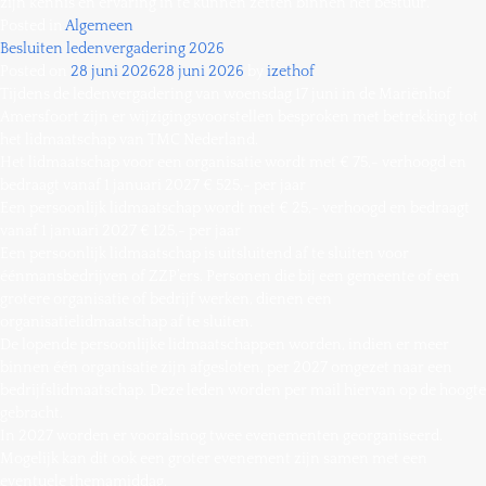
zijn kennis en ervaring in te kunnen zetten binnen het bestuur.
Posted in
Algemeen
Besluiten ledenvergadering 2026
Posted on
28 juni 2026
28 juni 2026
by
izethof
Tijdens de ledenvergadering van woensdag 17 juni in de Mariënhof
Amersfoort zijn er wijzigingsvoorstellen besproken met betrekking tot
het lidmaatschap van TMC Nederland.
Het lidmaatschap voor een organisatie wordt met € 75,- verhoogd en
bedraagt vanaf 1 januari 2027 € 525,- per jaar
Een persoonlijk lidmaatschap wordt met € 25,- verhoogd en bedraagt
vanaf 1 januari 2027 € 125,- per jaar
Een persoonlijk lidmaatschap is uitsluitend af te sluiten voor
éénmansbedrijven of ZZP’ers. Personen die bij een gemeente of een
grotere organisatie of bedrijf werken, dienen een
organisatielidmaatschap af te sluiten.
De lopende persoonlijke lidmaatschappen worden, indien er meer
binnen één organisatie zijn afgesloten, per 2027 omgezet naar een
bedrijfslidmaatschap. Deze leden worden per mail hiervan op de hoogte
gebracht.
In 2027 worden er vooralsnog twee evenementen georganiseerd.
Mogelijk kan dit ook een groter evenement zijn samen met een
eventuele themamiddag.