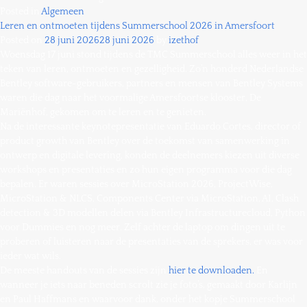
Posted in
Algemeen
Leren en ontmoeten tijdens Summerschool 2026 in Amersfoort
Posted on
28 juni 2026
28 juni 2026
by
izethof
Woensdag 17 juni stond tijdens de TMC Summerschool alles weer in het
teken van leren, ontmoeten en gezelligheid. Zo’n honderd Nederlandse
Bentley software-gebruikers, partners en mensen van Bentley Systems
waren die dag naar het voormalige Amersfoortse klooster, De
Mariënhof, gekomen om te leren en te genieten.
Na de interessante keynotepresentatie van Eduardo Cortes, director of
product growth van Bentley over de toekomst van samenwerking in
ontwerp en digitale levering, konden de deelnemers kiezen uit diverse
workshops en presentaties en zo hun eigen programma voor die dag
bepalen. Er waren sessies over MicroStation 2026, ProjectWise,
MicroStation & NLCS, Components Center via MicroStation, AI, Clash
detection & 3D modellen delen via Bentley Infrastructurecloud, Python
voor Dummies en nog meer. Zelf achter de laptop om dingen uit te
proberen of luisteren naar de presentaties van de sprekers, er was voor
ieder wat wils.
De meeste handouts van de sessies zijn
hier te downloaden.
En
wanneer je iets naar beneden scrolt zie je foto’s, gemaakt door Karlijn
en Paul Haffmans en waarvoor dank, onder het kopje Summerschool