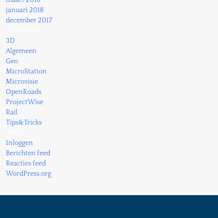
maart 2018
januari 2018
december 2017
Categorieën
3D
Algemeen
Geo
MicroStation
Microvisie
OpenRoads
ProjectWise
Rail
Tips&Tricks
Meta
Inloggen
Berichten feed
Reacties feed
WordPress.org
1