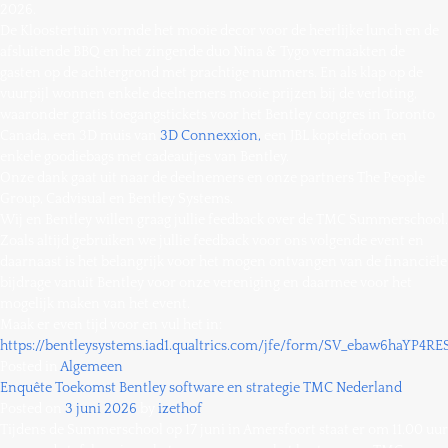
2026.
De Kloostertuin vormde het mooie decor voor de heerlijke lunch en de
afsluitende BBQ en het zingende duo Nina & Tygo vermaakten de
gasten op de achtergrond met prachtige nummers. En als klap op de
vuurpijl wonnen enkele deelnemers mooie prijzen bij de verloting,
waaronder gratis toegangstickets voor het Bentley congres in Toronto
Canada, een 3D muis van
3D Connexxion,
een JBL koptelefoon en
enkele goodiebags met cadeautjes van Bentley.
Onze dank gaat uit naar de deelnemers en onze partners The People
Group, Cadvisual en Bentley Systems.
Wij en Bentley willen graag jullie feedback over de TMC Summerschool.
Zoals altijd gebruiken we jullie feedback voor ons volgende event en
daarnaast is het belangrijk voor het mogen ontvangen van de financiële
bijdrage vanuit Bentley voor onze vereniging en daarmee voor het
mogelijk maken van het event.
Maak er even tijd voor en vul het in:
https://bentleysystems.iad1.qualtrics.com/jfe/form/SV_ebaw6haYP4R
Posted in
Algemeen
Enquête Toekomst Bentley software en strategie TMC Nederland
Posted on
3 juni 2026
by
izethof
Tijdens de Summerschool op 17 juni in Amersfoort staat er om 11.00 uur