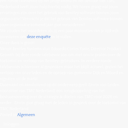
een ronde tafelsessie op het programma en het bestuur van TMC
Nederland heeft jouw hulp hierbij nodig. We horen graag wat jouw
ervaringen zijn over het gebruik van Bentley software binnen jouw
organisatie? Verwacht je dat het gebruik van Bentley software binnen
jouw organisatie komend jaar gaat veranderen?
We zouden het waarderen als jij een paar minuutjes van je tijd wilt
investeren om
deze enquête
in te vullen.
Onze dank is groot!
Vanuit Bentley Systems sluit Eduardo Cortes Yuste, Director Product
Growth, bij deze ronde tafelsessie aan om met ons te praten over de
toekomst en verloop van Bentley-gebruikers. In eerdere ronde
tafelsessies is hierover al gesproken maar het blijft actueel, gezien het
verloop van onze leden en de oproep van gemeente Dijk en Waard en
signalen uit de markt.
Daarnaast en aansluitend op dit onderwerp geeft Erwin van Leiden,
voorzitter van TMC Nederland, een terugkoppeling van het
bestuursoverleg over de strategie & doelen van TMC voor 2026 en
verder. Erwin gaat graag met de leden in gesprek over de toekomst van
TMC Nederland.
Posted in
Algemeen
Inloggen