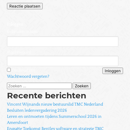
Inloggen
Gebruikersnaam
Wachtwoord
Onthoud mij
Wachtwoord vergeten?
Zoeken
naar:
Recente berichten
Vincent Wijnands nieuw bestuurslid TMC Nederland
Besluiten ledenvergadering 2026
Leren en ontmoeten tijdens Summerschool 2026 in
Amersfoort
Enquête Toekomst Bentley software en strategie TMC