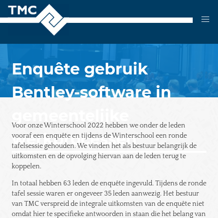
Skip
to
content
Enquête gebruik
Bentley-software in
gemeentelijke
Voor onze Winterschool 2022 hebben we onder de leden
werkprocessen
vooraf een enquête en tijdens de Winterschool een ronde
tafelsessie gehouden. We vinden het als bestuur belangrijk de
uitkomsten en de opvolging hiervan aan de leden terug te
koppelen.
In totaal hebben 63 leden de enquête ingevuld. Tijdens de ronde
tafel sessie waren er ongeveer 35 leden aanwezig. Het bestuur
van TMC verspreid de integrale uitkomsten van de enquête niet
omdat hier te specifieke antwoorden in staan die het belang van