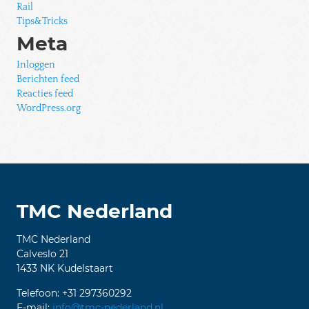
Rail
Tips&Tricks
Meta
Inloggen
Berichten feed
Reacties feed
WordPress.org
1
TMC Nederland
TMC Nederland
Calveslo 21
1433 NK Kudelstaart
Telefoon: +31 297360292
E-mail:
info@tmc-nederland.nl