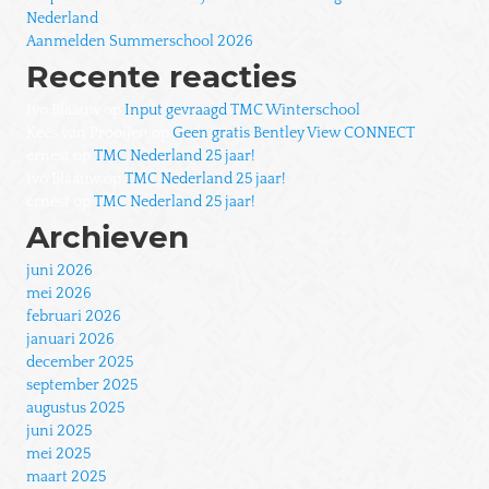
Nederland
Aanmelden Summerschool 2026
Recente reacties
Ivo Blaauw
op
Input gevraagd TMC Winterschool
Kees van Prooijen
op
Geen gratis Bentley View CONNECT
ernest
op
TMC Nederland 25 jaar!
Ivo Blaauw
op
TMC Nederland 25 jaar!
ernest
op
TMC Nederland 25 jaar!
Archieven
juni 2026
mei 2026
februari 2026
januari 2026
december 2025
september 2025
augustus 2025
juni 2025
mei 2025
maart 2025