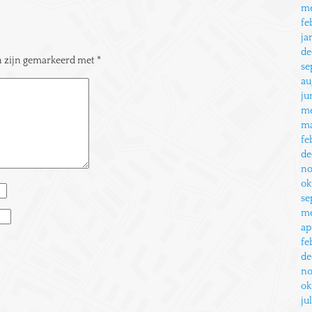
me
fe
ja
de
en zijn gemarkeerd met
*
se
au
ju
me
ma
fe
de
no
ok
se
me
ap
fe
de
no
ok
ju