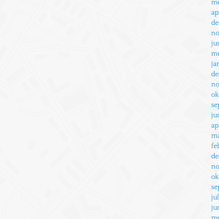
me
ap
de
no
ju
me
ja
de
no
ok
se
ju
ap
ma
fe
de
no
ok
se
ju
ju
me