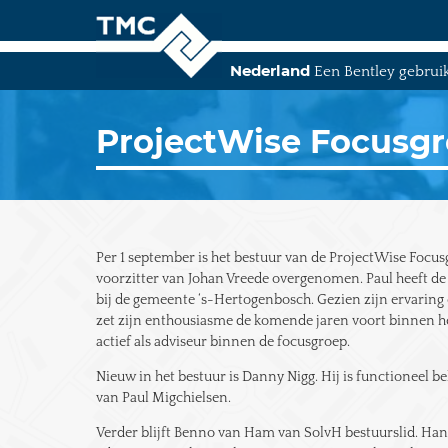
Nederland
Een Bentley gebrui
Skip
to
content
ProjectWise Focusgr
Per 1 september is het bestuur van de ProjectWise Focusg
voorzitter van Johan Vreede overgenomen. Paul heeft de 
bij de gemeente ‘s-Hertogenbosch. Gezien zijn ervaring 
zet zijn enthousiasme de komende jaren voort binnen het
actief als adviseur binnen de focusgroep.
Nieuw in het bestuur is Danny Nigg. Hij is functioneel
van Paul Migchielsen.
Verder blijft Benno van Ham van SolvH bestuurslid. Han