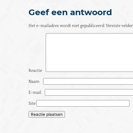
[ssba-buttons]
Geef een antwoord
Het e-mailadres wordt niet gepubliceerd.
Vereiste veld
Reactie
*
Naam
*
E-mail
*
Site