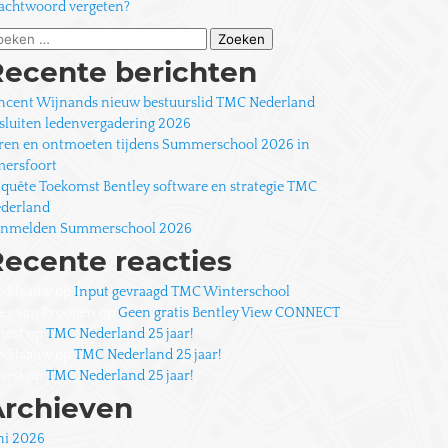
chtwoord vergeten?
eken
ar:
Recente berichten
ncent Wijnands nieuw bestuurslid TMC Nederland
sluiten ledenvergadering 2026
ren en ontmoeten tijdens Summerschool 2026 in
ersfoort
quête Toekomst Bentley software en strategie TMC
derland
nmelden Summerschool 2026
ecente reacties
o Blaauw
op
Input gevraagd TMC Winterschool
es van Prooijen
op
Geen gratis Bentley View CONNECT
nest
op
TMC Nederland 25 jaar!
o Blaauw
op
TMC Nederland 25 jaar!
nest
op
TMC Nederland 25 jaar!
Archieven
ni 2026