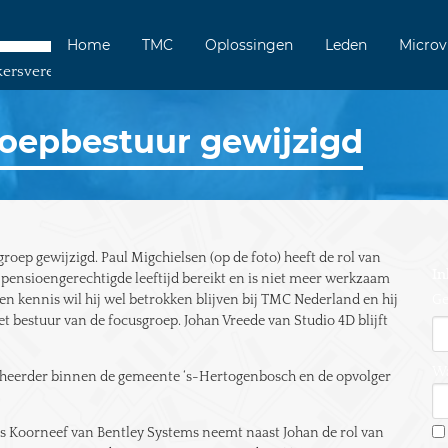
Home
TMC
Oplossingen
Leden
Microv
kersvereniging
oepbestuur gewijzigd
roep gewijzigd. Paul Migchielsen (op de foto) heeft de rol van
In
pensioengerechtigde leeftijd bereikt en is niet meer werkzaam
en kennis wil hij wel betrokken blijven bij TMC Nederland en hij
Ge
 bestuur van de focusgroep. Johan Vreede van Studio 4D blijft
W
 beheerder binnen de gemeente ‘s-Hertogenbosch en de opvolger
s Koorneef van Bentley Systems neemt naast Johan de rol van