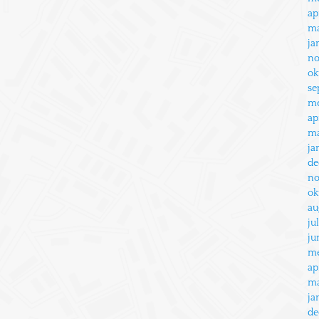
ap
ma
ja
no
ok
se
me
ap
ma
ja
de
no
ok
au
ju
ju
me
ap
ma
ja
de