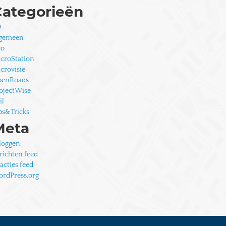
Categorieën
D
gemeen
eo
croStation
crovisie
penRoads
ojectWise
il
ps&Tricks
Meta
loggen
richten feed
acties feed
rdPress.org