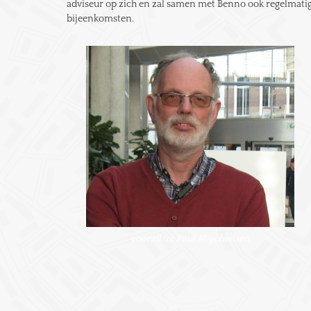
adviseur op zich en zal samen met Benno ook regelmati
bijeenkomsten.
voorzitter Paul Migchielsen