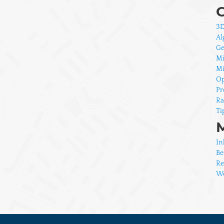
3
Al
G
Mi
Mi
O
Pr
Ra
Ti
In
Be
Re
Wo
1