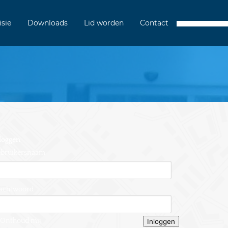
isie
Downloads
Lid worden
Contact
loggen
bruikersnaam
achtwoord
Onthoud mij