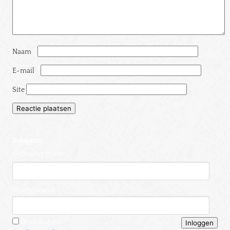
Naam
*
E-mail
*
Site
Inloggen
Gebruikersnaam
Wachtwoord
Onthoud mij