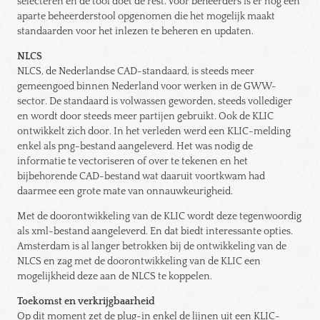
selecteren en de tool doet de rest. Voor beheerders is er nog een
aparte beheerderstool opgenomen die het mogelijk maakt
standaarden voor het inlezen te beheren en updaten.
NLCS
NLCS, de Nederlandse CAD-standaard, is steeds meer
gemeengoed binnen Nederland voor werken in de GWW-
sector. De standaard is volwassen geworden, steeds vollediger
en wordt door steeds meer partijen gebruikt. Ook de KLIC
ontwikkelt zich door. In het verleden werd een KLIC-melding
enkel als png-bestand aangeleverd. Het was nodig de
informatie te vectoriseren of over te tekenen en het
bijbehorende CAD-bestand wat daaruit voortkwam had
daarmee een grote mate van onnauwkeurigheid.
Met de doorontwikkeling van de KLIC wordt deze tegenwoordig
als xml-bestand aangeleverd. En dat biedt interessante opties.
Amsterdam is al langer betrokken bij de ontwikkeling van de
NLCS en zag met de doorontwikkeling van de KLIC een
mogelijkheid deze aan de NLCS te koppelen.
Toekomst en verkrijgbaarheid
Op dit moment zet de plug-in enkel de lijnen uit een KLIC-