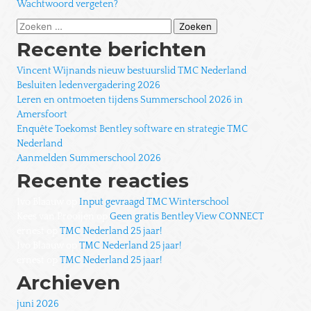
Wachtwoord vergeten?
Zoeken
naar:
Recente berichten
Vincent Wijnands nieuw bestuurslid TMC Nederland
Besluiten ledenvergadering 2026
Leren en ontmoeten tijdens Summerschool 2026 in
Amersfoort
Enquête Toekomst Bentley software en strategie TMC
Nederland
Aanmelden Summerschool 2026
Recente reacties
Ivo Blaauw
op
Input gevraagd TMC Winterschool
Kees van Prooijen
op
Geen gratis Bentley View CONNECT
ernest
op
TMC Nederland 25 jaar!
Ivo Blaauw
op
TMC Nederland 25 jaar!
ernest
op
TMC Nederland 25 jaar!
Archieven
juni 2026