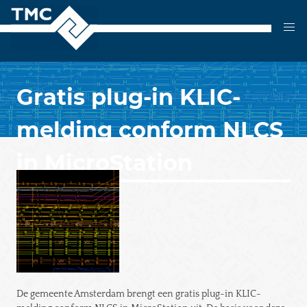
Skip
to
content
Gratis plug-in KLIC-
melding conform NLCS
in MicroStation
De gemeente Amsterdam brengt een gratis plug-in KLIC-