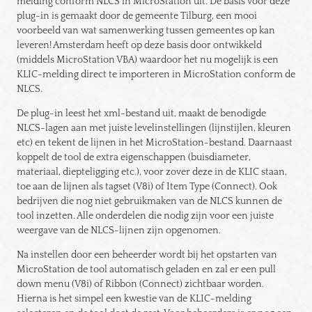
melding conform NLCS in MicroStation uit. De basis voor deze
plug-in is gemaakt door de gemeente Tilburg, een mooi
voorbeeld van wat samenwerking tussen gemeentes op kan
leveren! Amsterdam heeft op deze basis door ontwikkeld
(middels MicroStation VBA) waardoor het nu mogelijk is een
KLIC-melding direct te importeren in MicroStation conform de
NLCS.
De plug-in leest het xml-bestand uit, maakt de benodigde
NLCS-lagen aan met juiste levelinstellingen (lijnstijlen, kleuren
etc) en tekent de lijnen in het MicroStation-bestand. Daarnaast
koppelt de tool de extra eigenschappen (buisdiameter,
materiaal, diepteligging etc.), voor zover deze in de KLIC staan,
toe aan de lijnen als tagset (V8i) of Item Type (Connect). Ook
bedrijven die nog niet gebruikmaken van de NLCS kunnen de
tool inzetten. Alle onderdelen die nodig zijn voor een juiste
weergave van de NLCS-lijnen zijn opgenomen.
Na instellen door een beheerder wordt bij het opstarten van
MicroStation de tool automatisch geladen en zal er een pull
down menu (V8i) of Ribbon (Connect) zichtbaar worden.
Hierna is het simpel een kwestie van de KLIC-melding