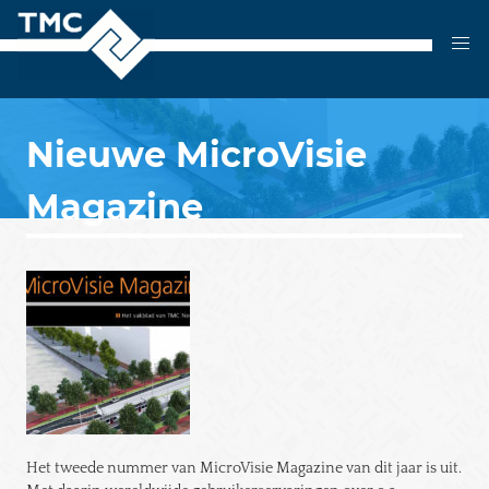
Skip
to
content
Nieuwe MicroVisie
Magazine
Het tweede nummer van MicroVisie Magazine van dit jaar is uit.