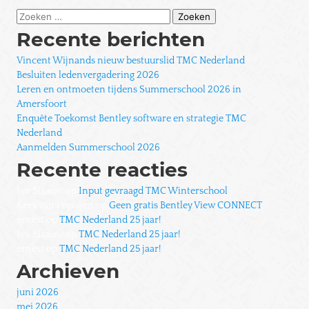
Zoeken
naar:
Recente berichten
Vincent Wijnands nieuw bestuurslid TMC Nederland
Besluiten ledenvergadering 2026
Leren en ontmoeten tijdens Summerschool 2026 in
Amersfoort
Enquête Toekomst Bentley software en strategie TMC
Nederland
Aanmelden Summerschool 2026
Recente reacties
Ivo Blaauw
op
Input gevraagd TMC Winterschool
Kees van Prooijen
op
Geen gratis Bentley View CONNECT
ernest
op
TMC Nederland 25 jaar!
Ivo Blaauw
op
TMC Nederland 25 jaar!
ernest
op
TMC Nederland 25 jaar!
Archieven
juni 2026
mei 2026