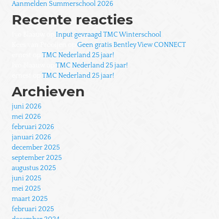
Aanmelden Summerschool 2026
Recente reacties
Ivo Blaauw
op
Input gevraagd TMC Winterschool
Kees van Prooijen
op
Geen gratis Bentley View CONNECT
ernest
op
TMC Nederland 25 jaar!
Ivo Blaauw
op
TMC Nederland 25 jaar!
ernest
op
TMC Nederland 25 jaar!
Archieven
juni 2026
mei 2026
februari 2026
januari 2026
december 2025
september 2025
augustus 2025
juni 2025
mei 2025
maart 2025
februari 2025