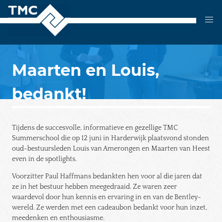
Skip
to
content
Maarten en Louis,
bedankt!
Tijdens de succesvolle, informatieve en gezellige TMC
Summerschool die op 12 juni in Harderwijk plaatsvond stonden
oud-bestuursleden Louis van Amerongen en Maarten van Heest
even in de spotlights.
Voorzitter Paul Haffmans bedankten hen voor al die jaren dat
ze in het bestuur hebben meegedraaid. Ze waren zeer
waardevol door hun kennis en ervaring in en van de Bentley-
wereld. Ze werden met een cadeaubon bedankt voor hun inzet,
meedenken en enthousiasme.