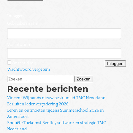
Inloggen
Gebruikersnaam
Wachtwoord
Onthoud mij
Wachtwoord vergeten?
Zoeken
naar:
Recente berichten
Vincent Wijnands nieuw bestuurslid TMC Nederland
Besluiten ledenvergadering 2026
Leren en ontmoeten tijdens Summerschool 2026 in
Amersfoort
Enquête Toekomst Bentley software en strategie TMC
Nederland