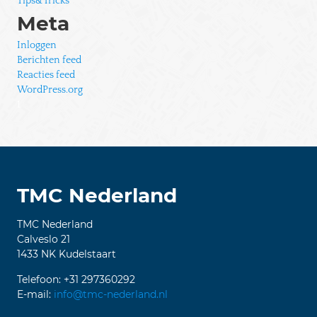
Tips&Tricks
Meta
Inloggen
Berichten feed
Reacties feed
WordPress.org
1
TMC Nederland
TMC Nederland
Calveslo 21
1433 NK Kudelstaart
Telefoon: +31 297360292
E-mail:
info@tmc-nederland.nl